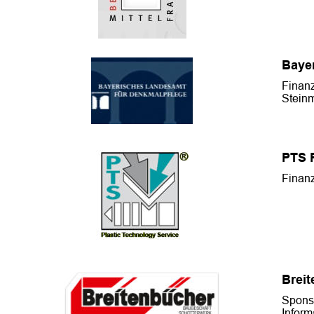
Baye
Finanz
Stein
PTS 
Finanz
Brei
Sponso
Inform