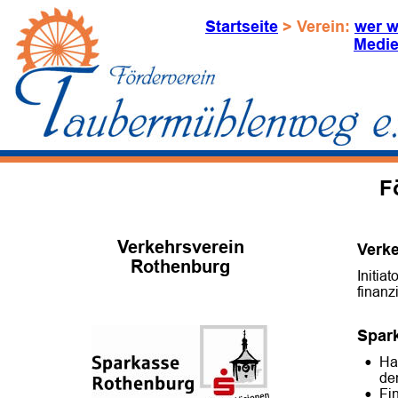
Startseite
 > Verein: 
wer w
Medie
F
Verkehrsverein
Verk
Rothenburg
Initia
finanz
Spar
•
Ha
de
•
Fi