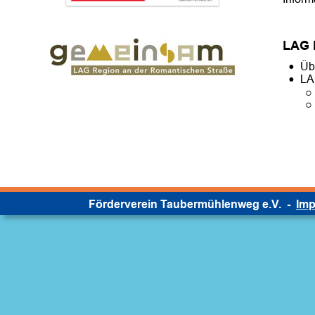
LAG 
•
Üb
•
LA
o
o
Förderverein Taubermühlenweg e.V.  -  
Im