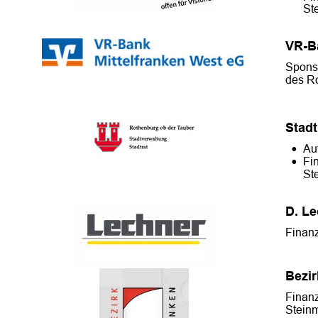
St
VR-B
Sponso
des R
Stad
•
Au
•
Fi
St
D. L
Finanz
Bezir
Finanz
Stein