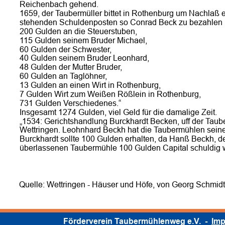
Reichenbach gehend.
1659, der Taubermüller bittet in Rothenburg um Nachlaß et
stehenden Schuldenposten so Conrad Beck zu bezahlen 
200 Gulden an die Steuerstuben,
115 Gulden seinem Bruder Michael,
60 Gulden der Schwester,
40 Gulden seinem Bruder Leonhard,
48 Gulden der Mutter Bruder,
60 Gulden an Taglöhner,
13 Gulden an einen Wirt in Rothenburg,
7 Gulden Wirt zum Weißen Rößlein in Rothenburg,
731 Gulden Verschiedenes.“
Insgesamt 1274 Gulden, viel Geld für die damalige Zeit.
„1534: Gerichtshandlung Burckhardt Becken, uff der Tau
Wettringen. Leohnhard Beckh hat die Taubermühlen sei
Burckhardt sollte 100 Gulden erhalten, da Hanß Beckh, 
überlassenen Taubermühle 100 Gulden Capital schuldig w
Quelle: Wettringen - Häuser und Höfe, von Georg Schmid
Förderverein Taubermühlenweg e.V.  -  
Im