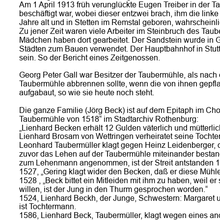
Am 1 April 1913 früh verunglückte Eugen Treiber in der Ta
beschäftigt war, wobei dieser entzwei brach, ihm die lin
Jahre alt und in Stetten im Remstal geboren, wahrscheinli
Zu jener Zeit waren viele Arbeiter im Steinbruch des Taube
Mädchen haben dort gearbeitet. Der Sandstein wurde in 
Städten zum Bauen verwendet. Der Hauptbahnhof in Stuttg
sein. So der Bericht eines Zeitgenossen.
Georg Peter Gall war Besitzer der Taubermühle, als nach 
Taubermühle abbrennen sollte, wenn die von ihnen gepflan
aufgabaut, so wie sie heute noch steht.
Die ganze Familie (Jörg Beck) ist auf dem Epitaph im Chor
Taubermühle von 1518“ im Stadtarchiv Rothenburg:
„Lienhard Becken erhält 12 Gulden väterlich und mütterlic
Lienhard Brosam von Wettringen verheiratet seine Tocht
Leonhard Taubermüller klagt gegen Heinz Leidenberger, d
zuvor das Lehen auf der Taubermühle miteinander bestand
zum Lehenmann angenommen, ist der Streit antstanden 1
1527, „Gering klagt wider den Becken, daß er diese Mühle
1528 , „Beck bittet ein Mitleiden mit ihm zu haben, weil 
willen, ist der Jung in den Thurm gesprochen worden.“
1524, Lienhard Beckh, der Junge, Schwestern: Margaret u
ist Tochtermann.
1586, Lienhard Beck, Taubermüller, klagt wegen eines 