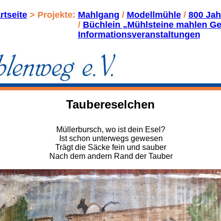
rtseite
 > Projekte: 
Mahlgang
 / 
Modellmühle
 / 
800 Ja
/ 
Büchlein „Mühlsteine mahlen Ge
Informationsveranstaltungen
Taubereselchen
Müllerbursch, wo ist dein Esel?
Ist schon unterwegs gewesen
Trägt die Säcke fein und sauber
Nach dem andern Rand der Tauber