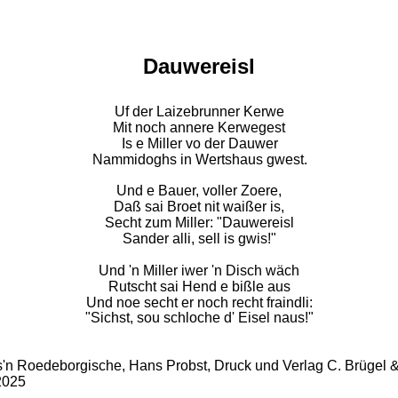
Dauwereisl
Uf der Laizebrunner Kerwe
Mit noch annere Kerwegest
Is e Miller vo der Dauwer
Nammidoghs in Wertshaus gwest.
Und e Bauer, voller Zoere,
Daß sai Broet nit waißer is,
Secht zum Miller: "Dauwereisl
Sander alli, sell is gwis!"
Und 'n Miller iwer 'n Disch wäch
Rutscht sai Hend e bißle aus
Und noe secht er noch recht fraindli:
"Sichst, sou schloche d' Eisel naus!"
aus'n Roedeborgische, Hans Probst, Druck und Verlag C. Brügel
2025