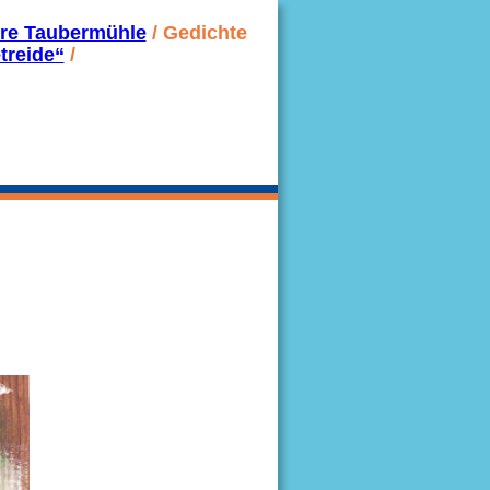
hre Taubermühle
 / Gedichte 
treide“
 / 